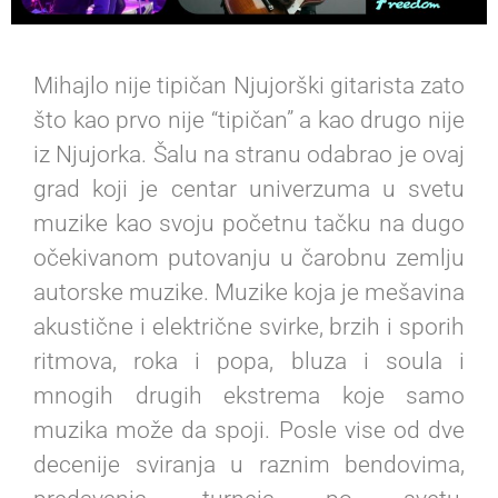
Mihajlo nije tipičan Njujorški gitarista zato
što kao prvo nije “tipičan” a kao drugo nije
iz Njujorka. Šalu na stranu odabrao je ovaj
grad koji je centar univerzuma u svetu
muzike kao svoju početnu tačku na dugo
očekivanom putovanju u čarobnu zemlju
autorske muzike. Muzike koja je mešavina
akustične i električne svirke, brzih i sporih
ritmova, roka i popa, bluza i soula i
mnogih drugih ekstrema koje samo
muzika može da spoji. Posle vise od dve
decenije sviranja u raznim bendovima,