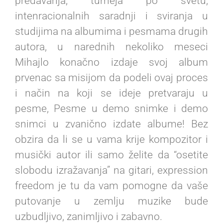
predavanja, turneja po svetu,
intenracionalnih saradnji i sviranja u
studijima na albumima i pesmama drugih
autora, u narednih nekoliko meseci
Mihajlo konačno izdaje svoj album
prvenac sa misijom da podeli ovaj proces
i način na koji se ideje pretvaraju u
pesme, Pesme u demo snimke i demo
snimci u zvanično izdate albume! Bez
obzira da li se u vama krije kompozitor i
musički autor ili samo želite da “osetite
slobodu izražavanja” na gitari, expression
freedom je tu da vam pomogne da vaše
putovanje u zemlju muzike bude
uzbudljivo, zanimljivo i zabavno.